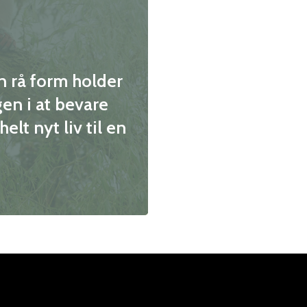
n rå form holder
en i at bevare
lt nyt liv til en