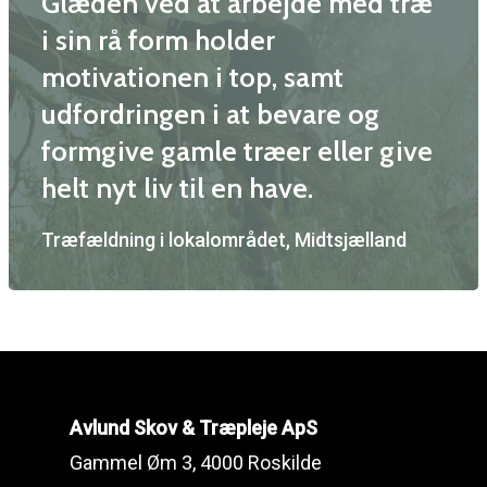
Glæden ved at arbejde med træ
Skov
i sin rå form holder
motivationen i top, samt
Kontakt
udfordringen i at bevare og
formgive gamle træer eller give
Avlund Skov & Træplej
helt nyt liv til en have.
Gammel Øm 3, 4000 Ros
Træfældning i lokalområdet, Midtsjælland
CVR: 41101717
kontakt@avlundtraeplej
Mads: 20733691
Avlund Skov & Træpleje ApS
Gammel Øm 3, 4000 Roskilde