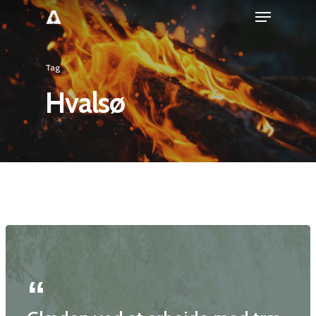
Tag
Hvalsø
Forside
Træpleje
Naturpleje