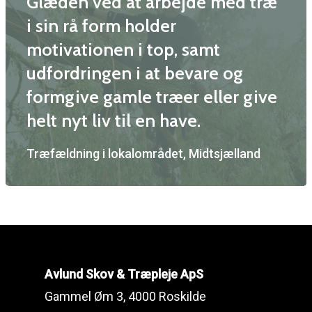
Glæden ved at arbejde med træ
Skov
i sin rå form holder
motivationen i top, samt
Kontakt
udfordringen i at bevare og
formgive gamle træer eller give
Avlund Skov & Træplej
helt nyt liv til en have.
Gammel Øm 3, 4000 Ros
Træfældning i lokalområdet, Midtsjælland
CVR: 41101717
kontakt@avlundtraeplej
Mads: 20733691
Avlund Skov & Træpleje ApS
Gammel Øm 3, 4000 Roskilde