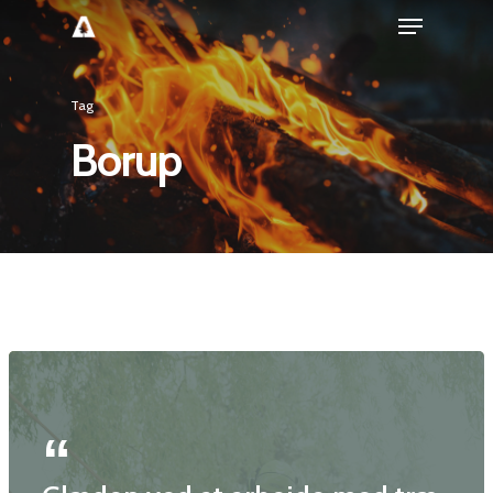
Tag
Borup
Forside
Træpleje
Naturpleje