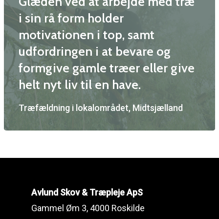
Glæden ved at arbejde med træ
Skov
i sin rå form holder
motivationen i top, samt
Kontakt
udfordringen i at bevare og
formgive gamle træer eller give
Avlund Skov & Træplej
helt nyt liv til en have.
Gammel Øm 3, 4000 Ros
Træfældning i lokalområdet, Midtsjælland
CVR: 41101717
kontakt@avlundtraeplej
Mads: 20733691
Avlund Skov & Træpleje ApS
Gammel Øm 3, 4000 Roskilde